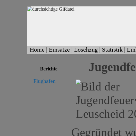
Home |
Einsätze |
Löschzug |
Statistik |
Lin
Jugendfe
Berichte
Flughafen
Gegründet wu